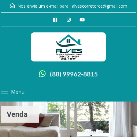
Nos envie um e-mail para :
alvescorretorce@gmail.com
(88) 99962-8815
Menu
Venda