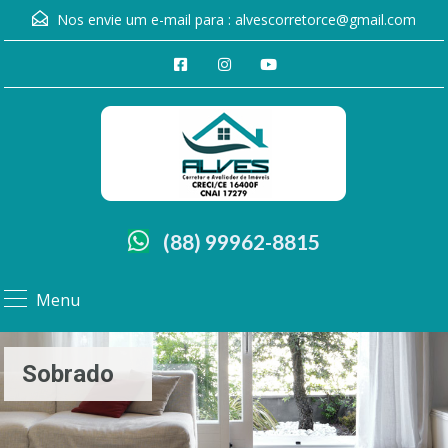
Nos envie um e-mail para :
alvescorretorce@gmail.com
(88) 99962-8815
Menu
Sobrado