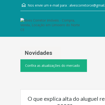
Nos envie um e-mail para :
alvescorretorce@gmai
Novidades
Confira as atualizações do mercado
O que explica alta do aluguel r