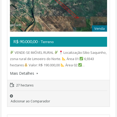
Venda
R$:90.000,00
- Terreno
VENDE-SE IMÓVEL RURAL
Localização:Sítio Saquinho,
zona rural de Limoeiro do Norte.
Área 01:
6,9343
hectares
Valor: R$ 190.000,00
Área 02:
…
Mais Detalhes
27 hectares
Adicionar ao Comparador