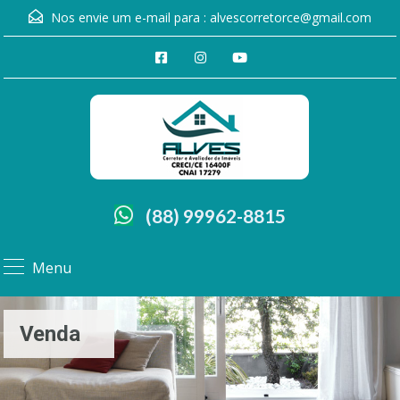
Nos envie um e-mail para :
alvescorretorce@gmail.com
(88) 99962-8815
Menu
Venda