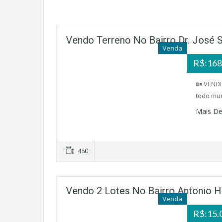
Vendo Terreno No Bairro Dr. José 
Venda
R$:168
🏡 VENDE
todo mur
Mais De
480
Vendo 2 Lotes No Bairro Antonio H
Venda
R$:15.