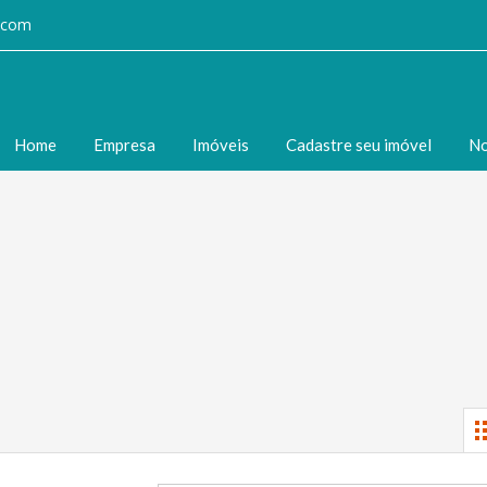
l.com
Home
Empresa
Imóveis
Cadastre seu imóvel
No