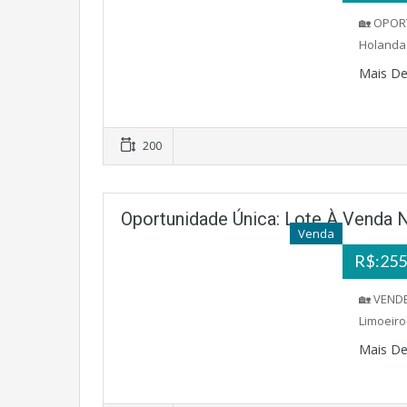
🏡 OPOR
Holanda 
Mais De
200
Oportunidade Única: Lote À Venda 
Venda
R$:255
🏡 VENDE
Limoeiro
Mais De