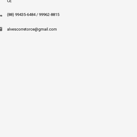
CE
(88) 99435-6484 / 99962-8815
alvescorretorce@gmail.com